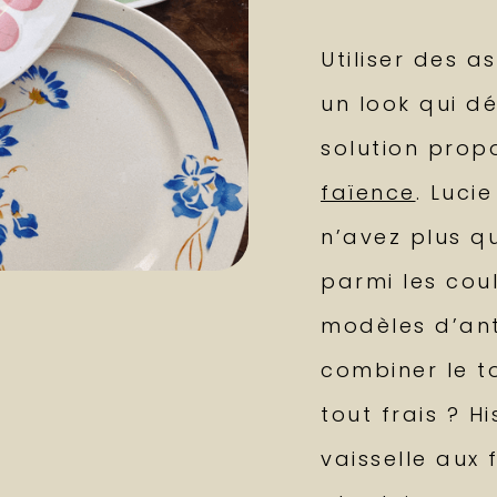
Utiliser des a
un look qui dé
solution prop
faïence
. Luci
n’avez plus qu
parmi les coul
modèles d’ant
combiner le t
tout frais ? H
vaisselle aux 